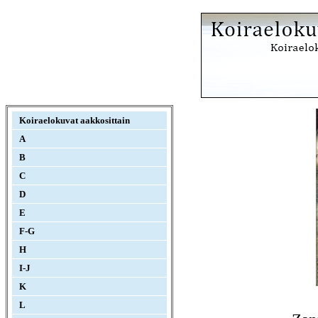
Koiraelokuvat aakkosittain
A
B
C
D
E
F-G
H
I-J
K
L