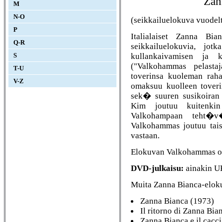
Zan
M
N-O
(seikkailuelokuva vuodel
P
Italialaiset Zanna Bi
Q-R
seikkailuelokuvia, jo
kullankaivamisen ja 
S
("Valkohammas pelasta
T-U
toverinsa kuoleman raha
V-Z
omaksuu kuolleen toveri
sek� suuren susikoiran
Kim joutuu kuitenkin 
Valkohampaan teht�v
Valkohammas joutuu tais
vastaan.
Elokuvan Valkohammas on
DVD-julkaisu:
ainakin U
Muita Zanna Bianca-elok
Zanna Bianca (1973)
Il ritorno di Zanna Bia
Zanna Bianca e il cacci