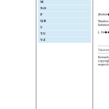
M
N-O
(Kehitt
P
Q-R
Shadow H
hahmois
S
(...lis�
T-U
V-Z
Takaisin
Koirael
copyrigh
respecti