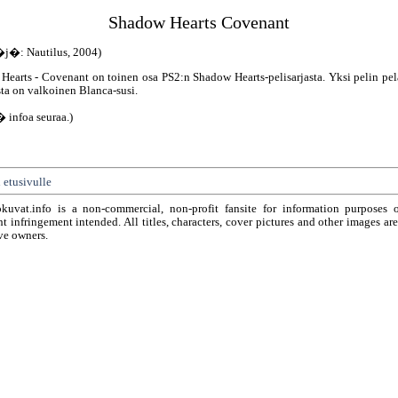
Shadow Hearts Covenant
�j�: Nautilus, 2004)
earts - Covenant on toinen osa PS2:n Shadow Hearts-pelisarjasta. Yksi pelin pel
ta on valkoinen Blanca-susi.
� infoa seuraa.)
 etusivulle
okuvat.info is a non-commercial, non-profit fansite for information purposes 
t infringement intended. All titles, characters, cover pictures and other images ar
ve owners.