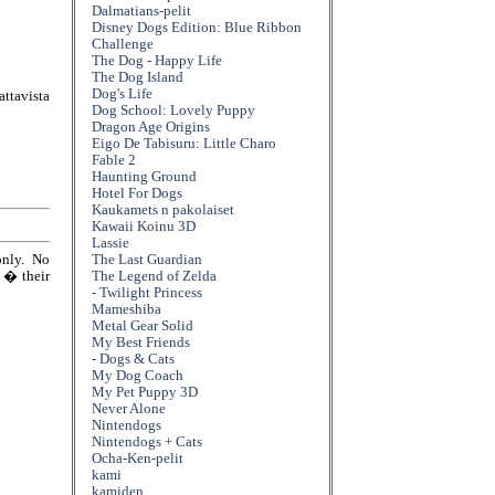
Dalmatians-pelit
Disney Dogs Edition: Blue Ribbon
Challenge
The Dog - Happy Life
The Dog Island
Dog's Life
attavista
Dog School: Lovely Puppy
Dragon Age Origins
Eigo De Tabisuru: Little Charo
Fable 2
Haunting Ground
Hotel For Dogs
Kaukamets n pakolaiset
Kawaii Koinu 3D
Lassie
only. No
The Last Guardian
e � their
The Legend of Zelda
- Twilight Princess
Mameshiba
Metal Gear Solid
My Best Friends
- Dogs & Cats
My Dog Coach
My Pet Puppy 3D
Never Alone
Nintendogs
Nintendogs + Cats
Ocha-Ken-pelit
kami
kamiden