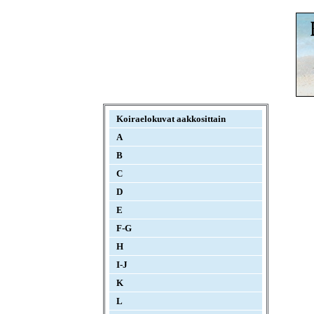
Koiraelokuvat aakkosittain
A
B
C
D
E
F-G
H
I-J
K
L