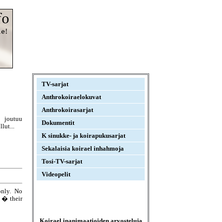
TV-sarjat
Anthrokoiraelokuvat
Anthrokoirasarjat
 joutuu
Dokumentit
lut...
K sinukke- ja koirapukusarjat
Sekalaisia koirael inhahmoja
Tosi-TV-sarjat
Videopelit
only. No
e � their
Koirael inanimaatioiden arvosteluja