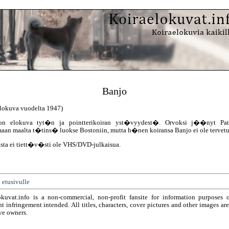
Banjo
elokuva vuodelta 1947)
on elokuva tyt�n ja pointterikoiran yst�vyydest�. Orvoksi j��nyt Pat
aan maalta t�tins� luokse Bostoniin, mutta h�nen koiransa Banjo ei ole tervetul
sta ei tiett�v�sti ole VHS/DVD-julkaisua.
 etusivulle
okuvat.info is a non-commercial, non-profit fansite for information purposes 
t infringement intended. All titles, characters, cover pictures and other images ar
ve owners.