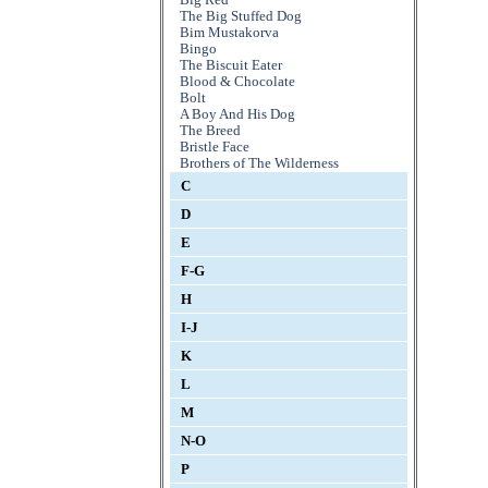
The Big Stuffed Dog
Bim Mustakorva
Bingo
The Biscuit Eater
Blood & Chocolate
Bolt
A Boy And His Dog
The Breed
Bristle Face
Brothers of The Wilderness
C
D
E
F-G
H
I-J
K
L
M
N-O
P