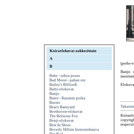
Koiraelokuvat aakkosittain
A
(perhe-
B
Banjo 
Babe - urhea possu
muuttam
Bad Moon - pahan ote
Elokuva
Bailey's Billion$
Balto-elokuvat
Banjo
Baree - Kazanin poika
Baxter
Takaisin
Bear's Barnyard
Beethoven-elokuvat
Koirael
The Belstone Fox
copyrigh
Benji-elokuvat
respecti
Best In Show
Beverly Hillsin hienostohauva
Big Red