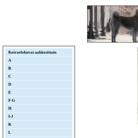
Koiraelokuvat aakkosittain
A
B
C
D
E
F-G
H
I-J
K
L