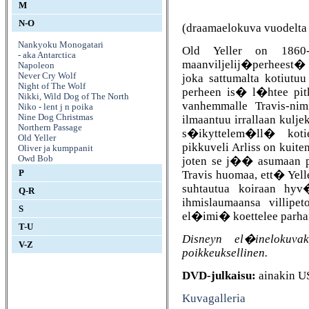
M
N-O
(draamaelokuva vuodelta
Nankyoku Monogatari
Old Yeller on 1860-lu
- aka Antarctica
maanviljelij�perheest� 
Napoleon
Never Cry Wolf
joka sattumalta koti
Night of The Wolf
perheen is� l�htee pit
Nikki, Wild Dog of The North
vanhemmalle Travis-nimi
Niko - lent j n poika
Nine Dog Christmas
ilmaantuu irrallaan kulj
Northern Passage
s�ikyttelem�ll� koti
Old Yeller
pikkuveli Arliss on kuite
Oliver ja kumppanit
Owd Bob
joten se j�� asumaan pe
Travis huomaa, ett� Yelle
P
suhtautua koiraan hyv
Q-R
ihmislaumaansa villipe
S
el�imi� koettelee parha
T-U
Disneyn el�inelokuva
V-Z
poikkeuksellinen.
DVD-julkaisu:
ainakin U
Kuvagalleria