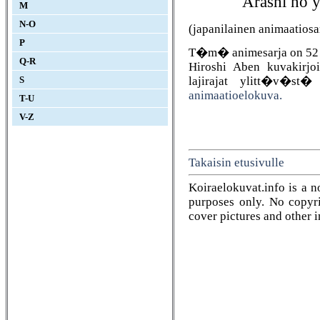
Arashi no y
M
N-O
(japanilainen animaatiosa
P
T�m� animesarja on 52 
Q-R
Hiroshi Aben kuvakirjo
lajirajat ylitt�v�st
S
animaatioelokuva.
T-U
V-Z
Takaisin etusivulle
Koiraelokuvat.info is a n
purposes only. No copyrig
cover pictures and other 