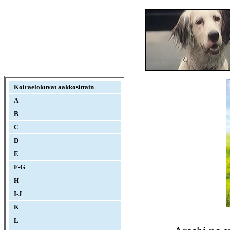
Koiraelokuvat aakkosittain
A
B
C
D
E
F-G
H
I-J
K
L