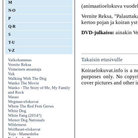
M
(animaatioelokuva vuodel
N-O
Vernite Reksa, "Palautta
P
kertoo pojan ja koiran y
Q-R
DVD-julkaisu:
ainakin 
S
T-U
V-Z
Takaisin etusivulle
Valkohammas
Vernite Reksa
Viimeinen ansastaja
Koiraelokuvat.info is a n
Vuk
purposes only. No copyrig
Walking With The Dog
cover pictures and other 
Wanko The Movie
Wanko - The Story of Me, My Family
and Rock
Wasao
Wegman-elokuvat
Where The Red Fern Grows
White Dog
White Fang (2014?)
Wiener Dog Nationals
Wilderness
Wolfheart-elokuvat
Yoju - Mameshiba