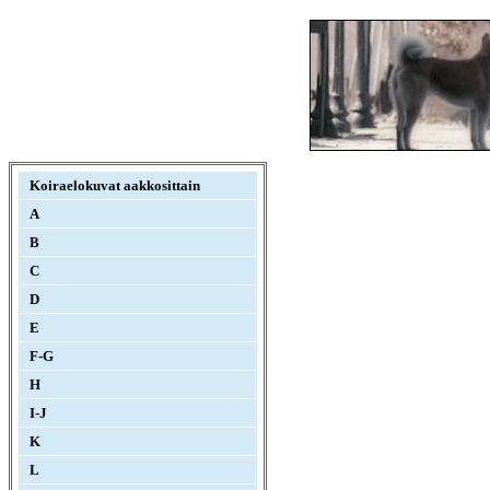
Koiraelokuvat aakkosittain
A
B
C
D
E
F-G
H
I-J
K
L