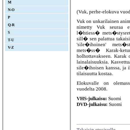
M
N-O
(Vuk, perhe-elokuva vuod
P
Vuk on unkarilainen ani
Q-R
nimetty Vuk seura
l�htiess� mets�stysret
S
sill� sen palattua takai
T-U
'sile�ihoinen' mets
V-Z
mets�ss� Karak-ket
holhottavakseen. Kara
lainalaisuuksia. Kasvet
sile�ihoisen kanssa, ja
tilaisuutta kostaa.
Elokuvalle on olema
vuodelta 2008.
VHS-julkaisu:
Suomi
DVD-julkaisu:
Suomi
Takaisin etusivulle