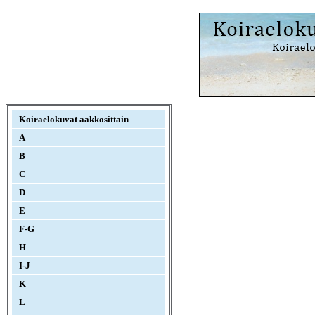
Koiraelokuvat aakkosittain
A
B
C
D
E
F-G
H
I-J
K
L