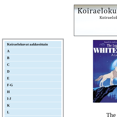
Koiraelokuvat aakkosittain
A
B
C
D
E
F-G
H
I-J
K
L
The