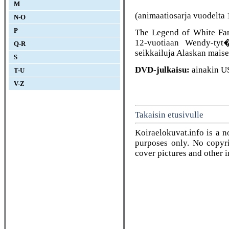
M
(animaatiosarja vuodelta
N-O
P
The Legend of White Fan
12-vuotiaan Wendy-tyt
Q-R
seikkailuja Alaskan maise
S
DVD-julkaisu:
ainakin U
T-U
V-Z
Takaisin etusivulle
Koiraelokuvat.info is a n
purposes only. No copyrig
cover pictures and other 