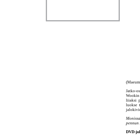
(Maeume
Jatko-o
Wookin 
liiaksi
luokse 
jalokiv
Moniss
pennun 
DVD-jul