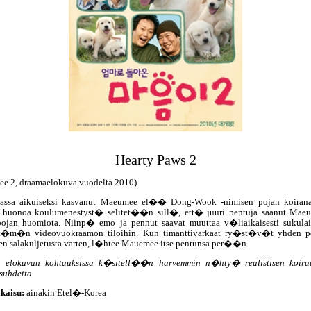
Hearty Paws 2
e 2, draamaelokuva vuodelta 2010)
sassa aikuiseksi kasvanut Maeumee el�� Dong-Wook -nimisen pojan koiran
huonoa koulumenestyst� selitet��n sill�, ett� juuri pentuja saanut Mae
 pojan huomiota. Niinp� emo ja pennut saavat muuttaa v�liaikaisesti sukula
t�m�n videovuokraamon tiloihin. Kun timanttivarkaat ry�st�v�t yhden p
ien salakuljetusta varten, l�htee Mauemee itse pentunsa per��n.
a elokuvan kohtauksissa k�sitell��n harvemmin n�hty� realistisen koira
suhdetta.
kaisu:
ainakin Etel�-Korea