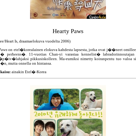
Hearty Paws
e/Heart Is, draamaelokuva vuodelta 2006)
Paws
on etel�korealainen elokuva kahdesta lapsesta, jotka ovat j��neet omille
� perheens�. 11-vuotias Chan-yi varastaa kennelist� labradorinnoutaja
p�iv�lahjaksi pikkusiskolleen. Ma-eumiksi nimetty koiranpentu tuo valoa si
, mutta onnella on hintansa.
kaisu:
ainakin Etel�-Korea