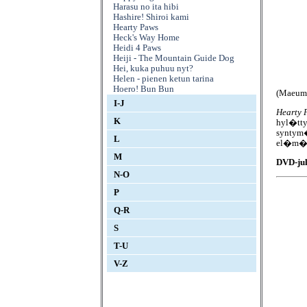
Harasu no ita hibi
Hashire! Shiroi kami
Hearty Paws
Heck's Way Home
Heidi 4 Paws
Heiji - The Mountain Guide Dog
Hei, kuka puhuu nyt?
Helen - pienen ketun tarina
Hoero! Bun Bun
(Maeume
I-J
Hearty 
K
hyl�tty
syntym�
L
el�m��n
M
DVD-jul
N-O
P
Q-R
S
T-U
V-Z