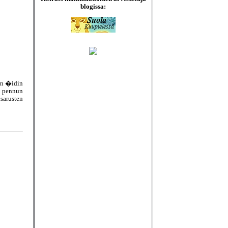
blogissa:
en �idin
n pennun
sarusten