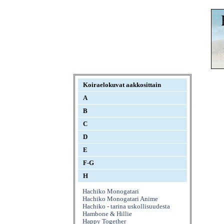
Koiraelokuvat aakkosittain
A
B
C
D
E
F-G
H
Hachiko Monogatari
Hachiko Monogatari Anime
Hachiko - tarina uskollisuudesta
Hambone & Hillie
Happy Together