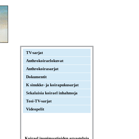
TV-sarjat
Anthrokoiraelokuvat
Anthrokoirasarjat
Dokumentit
K sinukke- ja koirapukusarjat
Sekalaisia koirael inhahmoja
Tosi-TV-sarjat
Videopelit
Koirael inanimaatioiden arvosteluja