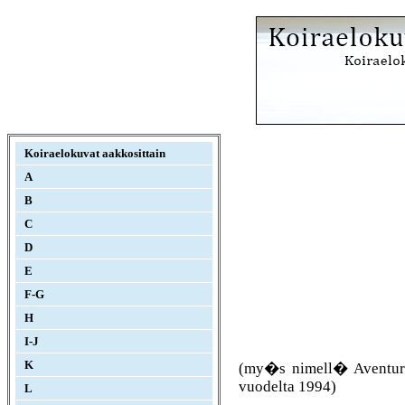
Koiraelokuvat aakkosittain
A
B
C
D
E
F-G
H
I-J
K
(my�s nimell� Aventure
vuodelta 1994)
L