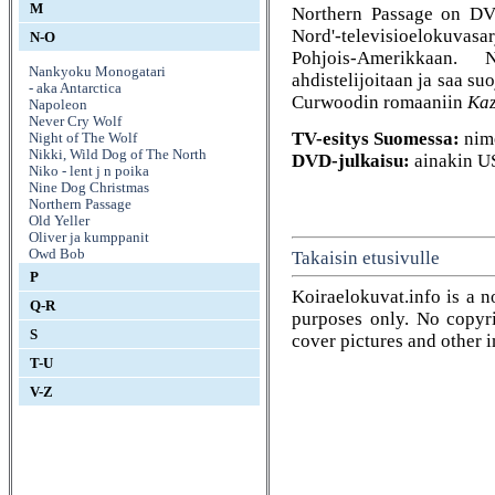
M
Northern Passage on DVD
Nord'-televisioelokuvas
N-O
Pohjois-Amerikkaan.
Nankyoku Monogatari
ahdistelijoitaan ja saa s
- aka Antarctica
Curwoodin romaaniin
Kaz
Napoleon
Never Cry Wolf
TV-esitys Suomessa:
nim
Night of The Wolf
Nikki, Wild Dog of The North
DVD-julkaisu:
ainakin U
Niko - lent j n poika
Nine Dog Christmas
Northern Passage
Old Yeller
Oliver ja kumppanit
Owd Bob
Takaisin etusivulle
P
Koiraelokuvat.info is a n
Q-R
purposes only. No copyrig
S
cover pictures and other 
T-U
V-Z