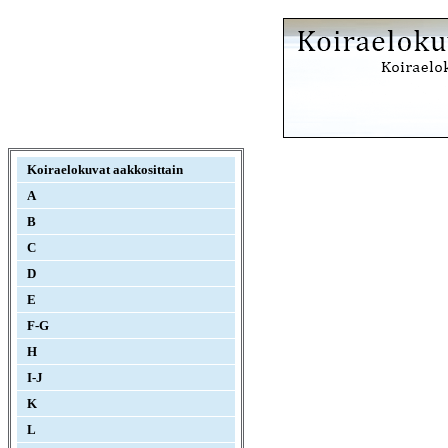
Koiraelokuvat aakkosittain
A
B
C
D
E
F-G
H
I-J
K
L