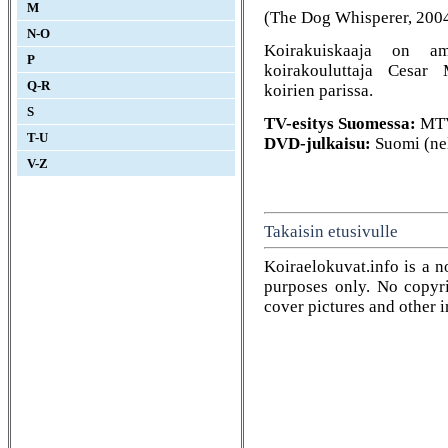
M
(The Dog Whisperer, 200
N-O
Koirakuiskaaja on ame
P
koirakouluttaja Cesa
Q-R
koirien parissa.
S
TV-esitys Suomessa:
MTV
T-U
DVD-julkaisu:
Suomi (ne
V-Z
Takaisin etusivulle
Koiraelokuvat.info is a n
purposes only. No copyrig
cover pictures and other 