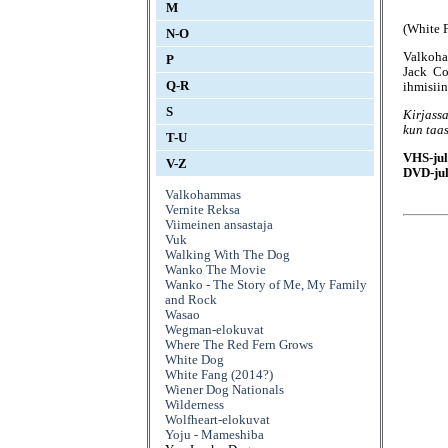
M
(White 
N-O
Valkoha
P
Jack Co
Q-R
ihmisii
S
Kirjass
kun taa
T-U
VHS-jul
V-Z
DVD-jul
Valkohammas
Vernite Reksa
Viimeinen ansastaja
Vuk
Walking With The Dog
Wanko The Movie
Wanko - The Story of Me, My Family
and Rock
Wasao
Wegman-elokuvat
Where The Red Fern Grows
White Dog
White Fang (2014?)
Wiener Dog Nationals
Wilderness
Wolfheart-elokuvat
Yoju - Mameshiba