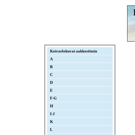
Koiraelokuvat aakkosittain
A
B
C
D
E
F-G
H
I-J
K
L