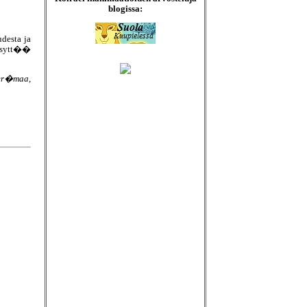
blogissa:
desta ja
kesytt��
 er�maa,