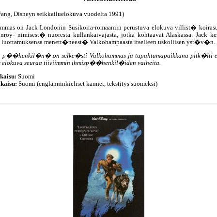
Fang, Disneyn seikkailuelokuva vuodelta 1991)
mmas on Jack Londonin Susikoira-romaaniin perustuva elokuva villist� koirasu
nroy- nimisest� nuoresta kullankaivajasta, jotka kohtaavat Alaskassa. Jack 
n luottamuksensa menett�neest� Valkohampaasta itselleen uskollisen yst�v�n.
a p��henkil�n� on selke�sti Valkohammas ja tapahtumapaikkana pitk�lti
s elokuva seuraa tiiviimmin ihmisp��henkil�iden vaiheita.
kaisu:
Suomi
kaisu:
Suomi (englanninkieliset kannet, tekstitys suomeksi)