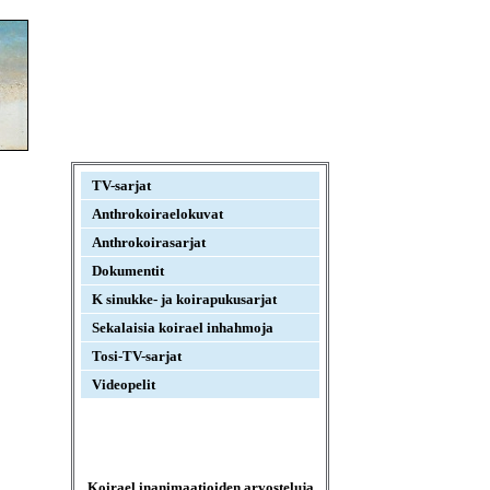
TV-sarjat
Anthrokoiraelokuvat
Anthrokoirasarjat
Dokumentit
K sinukke- ja koirapukusarjat
Sekalaisia koirael inhahmoja
Tosi-TV-sarjat
Videopelit
Koirael inanimaatioiden arvosteluja