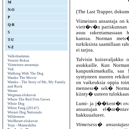
M
N-O
(The Last Trapper, dokum
P
Viimeinen ansastaja on
Q-R
viett�v�n pariskunnan 
asuu rakentamassaan 
S
kanssa. Norman mets�
T-U
turkiksista saamillaan 
V-Z
ei tarjoa.
Valkohammas
Talvisin koiravaljakko
Vernite Reksa
asukkaille. Kun Norman
Viimeinen ansastaja
Vuk
kaupunkimatkalla, saa 
Walking With The Dog
syntyneen nuoren rekiko
Wanko The Movie
on vaikeuksia oppia t
Wanko - The Story of Me, My Family
and Rock
menness� sek� Norman 
Wasao
kiinty� uuteen tulokkaas
Wegman-elokuvat
Where The Red Fern Grows
Lumi- ja j��kent�t ovat
White Dog
White Fang (2014?)
ansastajan el�m�ntav
Wiener Dog Nationals
hakkuualueet.
Wilderness
Wolfheart-elokuvat
Viimeisess� ansastajas
Yoju - Mameshiba