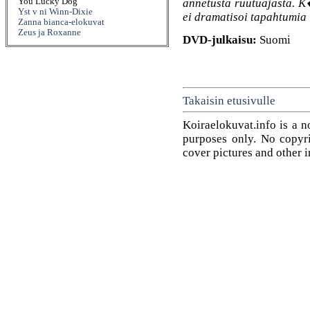
annetusta ruutuajasta. K
You Lucky Dog
Yst v ni Winn-Dixie
ei dramatisoi tapahtumia 
Zanna bianca-elokuvat
Zeus ja Roxanne
DVD-julkaisu:
Suomi
Takaisin etusivulle
Koiraelokuvat.info is a n
purposes only. No copyrig
cover pictures and other 