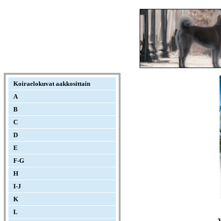
Koiraelokuvat aakkosittain
A
B
C
D
E
F-G
H
I-J
K
L