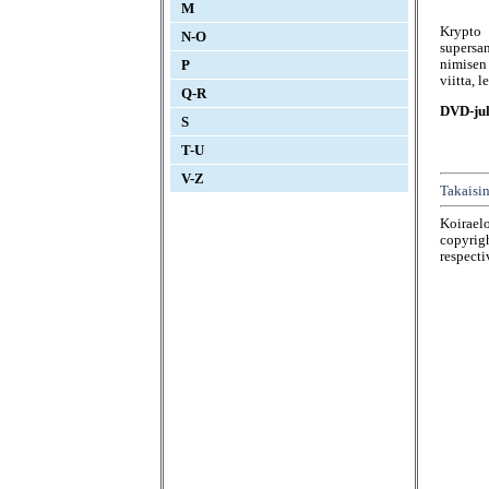
M
Krypto
N-O
supersa
nimisen
P
viitta, 
Q-R
DVD-jul
S
T-U
V-Z
Takaisin
Koirael
copyrigh
respecti