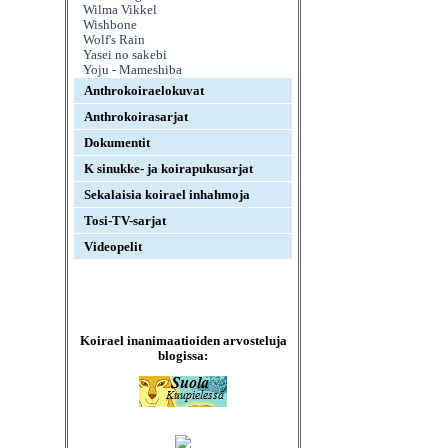
Wilma Vikkel
Wishbone
Wolf's Rain
Yasei no sakebi
Yoju - Mameshiba
Anthrokoiraelokuvat
Anthrokoirasarjat
Dokumentit
K sinukke- ja koirapukusarjat
Sekalaisia koirael inhahmoja
Tosi-TV-sarjat
Videopelit
Koirael inanimaatioiden arvosteluja
blogissa: