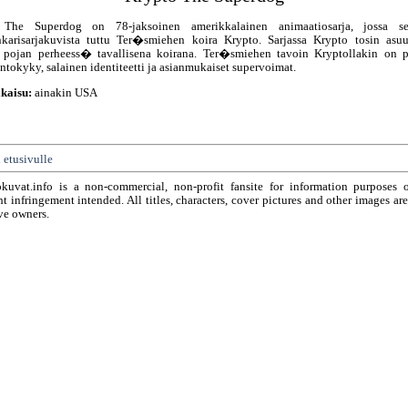
 The Superdog on 78-jaksoinen amerikkalainen animaatiosarja, jossa sei
nkarisarjakuvista tuttu Ter�smiehen koira Krypto. Sarjassa Krypto tosin asu
 pojan perheess� tavallisena koirana. Ter�smiehen tavoin Kryptollakin on 
lentokyky, salainen identiteetti ja asianmukaiset supervoimat.
kaisu:
ainakin USA
 etusivulle
okuvat.info is a non-commercial, non-profit fansite for information purposes 
t infringement intended. All titles, characters, cover pictures and other images ar
ve owners.