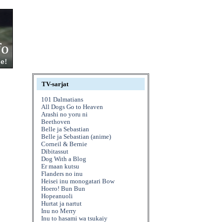
TV-sarjat
101 Dalmatians
All Dogs Go to Heaven
Arashi no yoru ni
Beethoven
Belle ja Sebastian
Belle ja Sebastian (anime)
Corneil & Bernie
Dibitassut
Dog With a Blog
Er maan kutsu
Flanders no inu
Heisei inu monogatari Bow
Hoero! Bun Bun
Hopeanuoli
Hurtat ja nartut
Inu no Merry
Inu to hasami wa tsukaiy