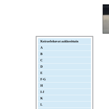
Koiraelokuvat aakkosittain
A
B
C
D
E
F-G
H
I-J
K
L