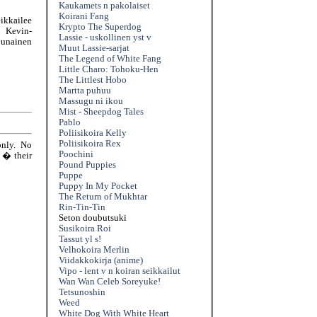
Kaukamets n pakolaiset
Koirani Fang
kkailee
Krypto The Superdog
u Kevin-
Lassie - uskollinen yst v
punainen
Muut Lassie-sarjat
The Legend of White Fang
Little Charo: Tohoku-Hen
The Littlest Hobo
Martta puhuu
Massugu ni ikou
Mist - Sheepdog Tales
Pablo
Poliisikoira Kelly
Poliisikoira Rex
only. No
Poochini
e � their
Pound Puppies
Puppe
Puppy In My Pocket
The Return of Mukhtar
Rin-Tin-Tin
Seton doubutsuki
Susikoira Roi
Tassut yl s!
Velhokoira Merlin
Viidakkokirja (anime)
Vipo - lent v n koiran seikkailut
Wan Wan Celeb Soreyuke!
Tetsunoshin
Weed
White Dog With White Heart