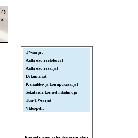
TV-sarjat
Anthrokoiraelokuvat
Anthrokoirasarjat
Dokumentit
K sinukke- ja koirapukusarjat
Sekalaisia koirael inhahmoja
Tosi-TV-sarjat
Videopelit
Koirael inanimaatioiden arvosteluja