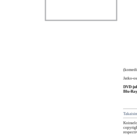
(komedi
Jatko-o
DVD-jul
Blu-Ray
Takaisin
Koirael
copyrigh
respecti