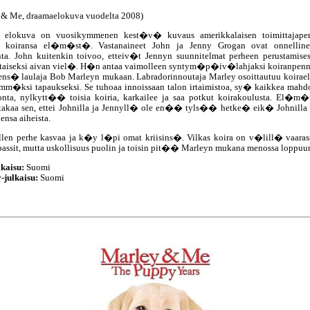
 & Me, draamaelokuva vuodelta 2008)
lokuva on vuosikymmenen kest�v� kuvaus amerikkalaisen toimittajaper
 koiransa el�m�st�. Vastanaineet John ja Jenny Grogan ovat onnelline
nta. John kuitenkin toivoo, etteiv�t Jennyn suunnitelmat perheen perustamisest
taiseksi aivan viel�. H�n antaa vaimolleen syntym�p�iv�lahjaksi koiranpenn
ens� laulaja Bob Marleyn mukaan. Labradorinnoutaja Marley osoittautuu koirae
imm�ksi tapaukseksi. Se tuhoaa innoissaan talon irtaimistoa, sy� kaikkea mahdol
nta, nylkytt�� toisia koiria, karkailee ja saa potkut koirakoulusta. El�m�
takaa sen, ettei Johnilla ja Jennyll� ole en�� tyls�� hetke� eik� Johnilla 
nsa aiheista.
len perhe kasvaa ja k�y l�pi omat kriisins�. Vilkas koira on v�lill� vaaras
ssit, mutta uskollisuus puolin ja toisin pit�� Marleyn mukana menossa loppuun 
kaisu:
Suomi
-julkaisu:
Suomi