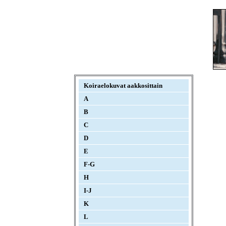
Koiraelokuvat aakkosittain
A
B
C
D
E
F-G
H
I-J
K
L