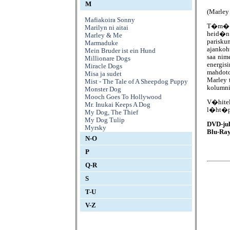
M
(Marley
Mafiakoira Sonny
T�m� e
Marilyn ni aitai
heid�n
Marley & Me
parisku
Marmaduke
ajankoh
Mein Bruder ist ein Hund
saa nim
Millionare Dogs
energis
Miracle Dogs
mahdoto
Misa ja sudet
Marley 
Mist - The Tale of A Sheepdog Puppy
kolumnie
Monster Dog
Mooch Goes To Hollywood
V�hitel
Mr. Inukai Keeps A Dog
l�ht�pa
My Dog, The Thief
My Dog Tulip
DVD-jul
Myrsky
Blu-Ray
N-O
P
Q-R
S
T-U
V-Z