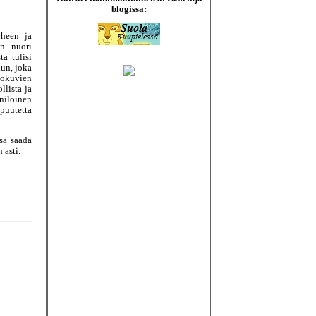
blogissa:
heen ja
n nuori
a tulisi
un, joka
lokuvien
lista ja
niloinen
puutetta
sa saada
asti.