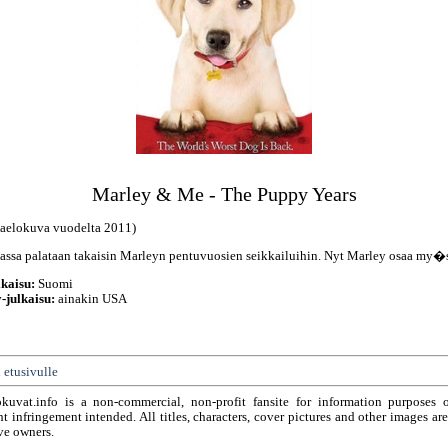
Marley & Me - The Puppy Years
aelokuva vuodelta 2011)
sassa palataan takaisin Marleyn pentuvuosien seikkailuihin. Nyt Marley osaa my�
kaisu:
Suomi
-julkaisu:
ainakin USA
 etusivulle
okuvat.info is a non-commercial, non-profit fansite for information purposes 
t infringement intended. All titles, characters, cover pictures and other images ar
ve owners.