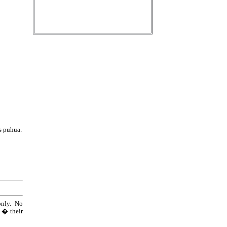
s puhua.
only. No
e � their