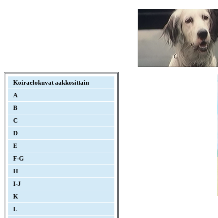
Koiraelokuvat aakkosittain
A
B
C
D
E
F-G
H
I-J
K
L