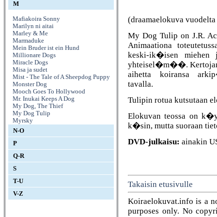
M
(draamaelokuva vuodelta
Mafiakoira Sonny
Marilyn ni aitai
Marley & Me
My Dog Tulip on J.R. Ac
Marmaduke
Animaationa toteutetus
Mein Bruder ist ein Hund
keski-ik�isen miehen 
Millionare Dogs
Miracle Dogs
yhteisel�m��. Kertoja
Misa ja sudet
aihetta koiransa ark
Mist - The Tale of A Sheepdog Puppy
tavalla.
Monster Dog
Mooch Goes To Hollywood
Tulipin rotua kutsutaan el
Mr. Inukai Keeps A Dog
My Dog, The Thief
My Dog Tulip
Elokuvan teossa on k�yte
Myrsky
k�sin, mutta suoraan tiet
N-O
DVD-julkaisu:
ainakin U
P
Q-R
S
T-U
Takaisin etusivulle
V-Z
Koiraelokuvat.info is a n
purposes only. No copyrig