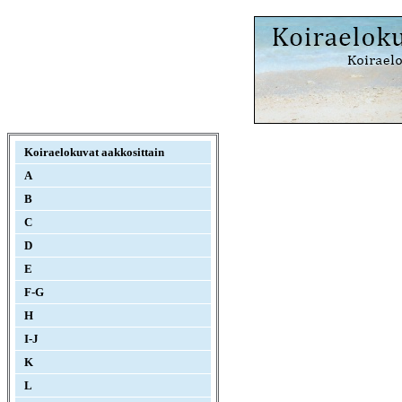
Koiraelokuvat aakkosittain
A
B
C
D
E
F-G
H
I-J
K
L