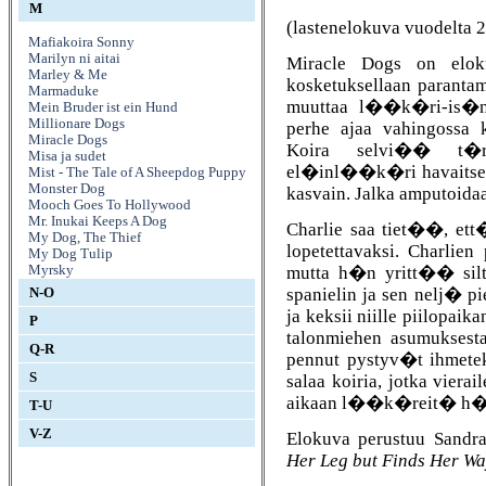
M
(lastenelokuva vuodelta 
Mafiakoira Sonny
Marilyn ni aitai
Miracle Dogs on eloku
Marley & Me
kosketuksellaan parantam
Marmaduke
muuttaa l��k�ri-is�n 
Mein Bruder ist ein Hund
Millionare Dogs
perhe ajaa vahingossa k
Miracle Dogs
Koira selvi�� t�r
Misa ja sudet
el�inl��k�ri havaitsee,
Mist - The Tale of A Sheepdog Puppy
Monster Dog
kasvain. Jalka amputoid
Mooch Goes To Hollywood
Mr. Inukai Keeps A Dog
Charlie saa tiet��, ett�
My Dog, The Thief
lopetettavaksi. Charlien
My Dog Tulip
mutta h�n yritt�� silt
Myrsky
spanielin ja sen nelj� p
N-O
ja keksii niille piilopai
P
talonmiehen asumuksest
Q-R
pennut pystyv�t ihmetek
S
salaa koiria, jotka viera
aikaan l��k�reit� h�
T-U
V-Z
Elokuva perustuu Sandra
Her Leg but Finds Her W