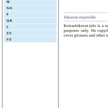
M
N-O
P
Takaisin etusivulle
Q-R
Koiraelokuvat.info is a n
S
purposes only. No copyrig
T-U
cover pictures and other 
V-Z