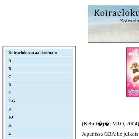
Koiraelokuvat aakkosittain
A
B
C
D
E
F-G
H
I-J
(Kehitt�j�: MTO, 2004
K
Japanissa GBA:lle julkais
L