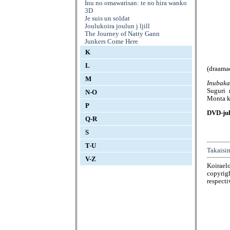
Inu no omawarisan: te no hira wanko
3D
Je suis un soldat
Joulukoira joulun j ljill
The Journey of Natty Gann
Junkers Come Here
K
L
(draama
M
Inubaka
Suguri
N-O
Monta k
P
DVD-jul
Q-R
S
T-U
Takaisin
V-Z
Koirael
copyrigh
respecti