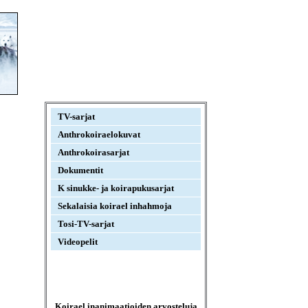
TV-sarjat
Anthrokoiraelokuvat
Anthrokoirasarjat
Dokumentit
K sinukke- ja koirapukusarjat
Sekalaisia koirael inhahmoja
Tosi-TV-sarjat
Videopelit
Koirael inanimaatioiden arvosteluja