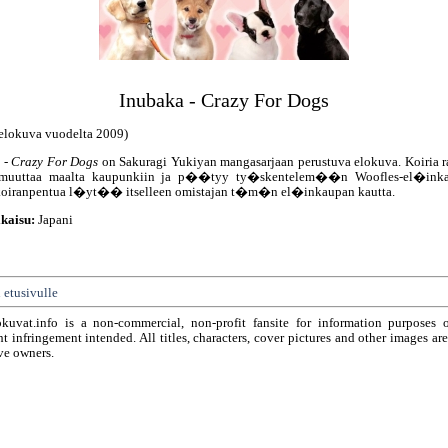
Inubaka - Crazy For Dogs
elokuva vuodelta 2009)
 - Crazy For Dogs
on Sakuragi Yukiyan mangasarjaan perustuva elokuva. Koiria r
 muuttaa maalta kaupunkiin ja p��tyy ty�skentelem��n Woofles-el�inka
oiranpentua l�yt�� itselleen omistajan t�m�n el�inkaupan kautta.
kaisu:
Japani
 etusivulle
okuvat.info is a non-commercial, non-profit fansite for information purposes 
t infringement intended. All titles, characters, cover pictures and other images ar
ve owners.