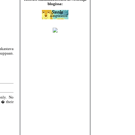
blogissa:
akastava
uppaan.
only. No
e � their