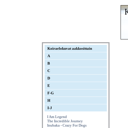
Koiraelokuvat aakkosittain
A
B
C
D
E
F-G
H
I-J
I Am Legend
The Incredible Journey
Inubaka - Crazy For Dogs