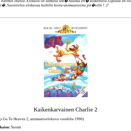
 hahmot ihania..Elokuva on samalla sek� hauska ett� koskettava.Lopussa en voi
�..Suosittelen elokuvaa kaikille koira-animaatioista pit�ville ! :)"
Kaikenkarvainen Charlie 2
gs Go To Heaven 2, animaatioelokuva vuodelta 1996)
kaisu:
Suomi