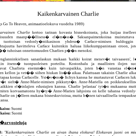
Kaikenkarvainen Charlie
gs Go To Heaven, animaatioelokuva vuodelta 1989)
arvainen Charlie
kertoo tarinan kovasta bisneskoirasta, joka huijaa itselle
lisuuden maanp��llisess� el�m�ss�. Saksanpaimenkoiraa muistuttava 
a tuottoisan vedonly�ntikasinon yhdess� Carface-nimisen buldoggin 
ohtajuutta havitteleva Carface kuitenkin haluaa liikekumppanistaan eroon, j
�� tuhoisan onnettomuuden Charlien p��n menoksi.
nglanninkielisen sananlaskun mukaan 'kaikki koirat menev�t taivaaseen'
kin itsens� tuonpuoleisen porteilta. Kostonhalu ja maallisten ilojen su
tavat Charlieta enemm�n kuin taivaspaikka, joten h�n varastaa el
en kellon ja vet�� siihen hiukan lis�� aikaa. Palattuaan takaisin Charlie alka
 tapaa kostaa Carfacelle. Yst�v�ns� Itchyn kanssa he murtautuvat Carfacen luka
t sielt� Anne-Marie-nimisen pikkutyt�n. Anne-Mariella on poikkeukselli
aikkien el�inlajien edustajien kanssa. Charlie 'pelastaa' tyt�n mukaansa mutt
miten korvaamatonta hy�ty� Anne-Marien lahjoista on kelle tahansa vedonl
arlie on j�lleen mukana bisneskuvioissa, mutta h�nen taivaallisella tempaukse
tansa.
kaisu:
Suomi
kaisu:
Suomi
�arvosteluja
8:
"Kaikenkarvainen Charlie on aivan ihana elokuva! Elokuvan juoni on mi