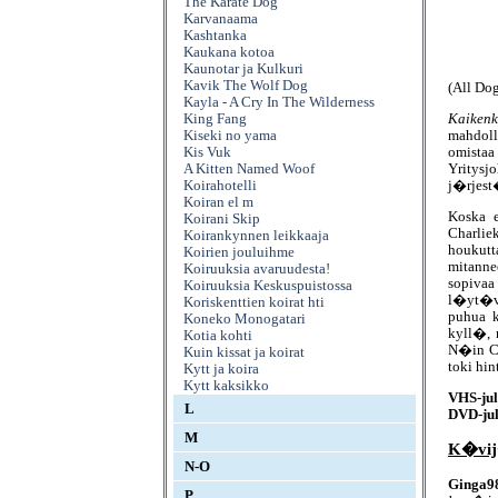
The Karate Dog
Karvanaama
Kashtanka
Kaukana kotoa
Kaunotar ja Kulkuri
Kavik The Wolf Dog
(All Do
Kayla - A Cry In The Wilderness
Kaikenk
King Fang
mahdol
Kiseki no yama
omista
Kis Vuk
Yritysj
A Kitten Named Woof
j�rjest
Koirahotelli
Koiran el m
Koska e
Koirani Skip
Charlie
Koirankynnen leikkaaja
houkut
Koirien jouluihme
mitanne
Koiruuksia avaruudesta!
sopivaa
Koiruuksia Keskuspuistossa
l�yt�v�
Koriskenttien koirat hti
puhua k
Koneko Monogatari
kyll�, 
Kotia kohti
N�in Ch
Kuin kissat ja koirat
toki hin
Kytt ja koira
Kytt kaksikko
VHS-jul
L
DVD-jul
M
K�vij
N-O
Ginga9
P