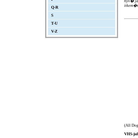
hyv� ja
itkem�tt
Q-R
S
T-U
V-Z
(All Do
VHS-jul