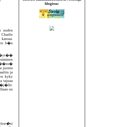
blogissa:
en uuden
Charlie
kanssa.
oten h�n
, l�yt��
osiminen
�m��ns�
a juonia
aliin ja
nen kyky
a tajuaa
y�j�lle.
llaan on
elest�ni