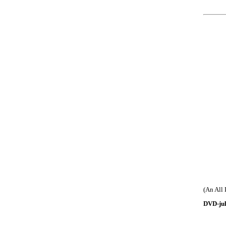
(An All
DVD-jul