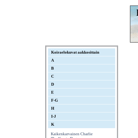
Koiraelokuvat aakkosittain
A
B
C
D
E
F-G
H
I-J
K
Kaikenkarvainen Charlie