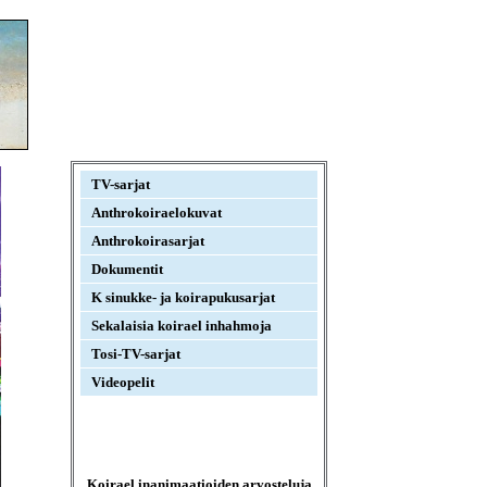
TV-sarjat
Anthrokoiraelokuvat
Anthrokoirasarjat
Dokumentit
K sinukke- ja koirapukusarjat
Sekalaisia koirael inhahmoja
Tosi-TV-sarjat
Videopelit
Koirael inanimaatioiden arvosteluja