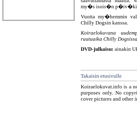
saavuttamasta maalia. 
my�s isois�n p�iv�kirj
Vuotta my�hemmin val
Chilly Dogsin kanssa.
Koiraelokuvana uudemp
ruutuaika Chilly Dogsis
DVD-julkaisu:
ainakin U
Takaisin etusivulle
Koiraelokuvat.info is a n
purposes only. No copyrig
cover pictures and other 