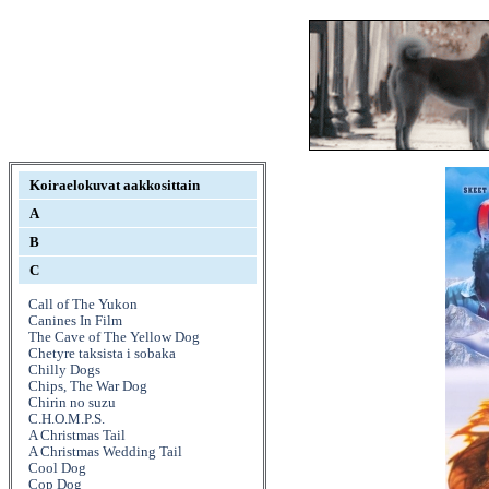
Koiraelokuvat aakkosittain
A
B
C
Call of The Yukon
Canines In Film
The Cave of The Yellow Dog
Chetyre taksista i sobaka
Chilly Dogs
Chips, The War Dog
Chirin no suzu
C.H.O.M.P.S.
A Christmas Tail
A Christmas Wedding Tail
Cool Dog
Cop Dog