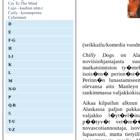
Cry To The Wind
Cujo - kauhun silm t
Curly - koiranpentu
Cybermutt
D
E
F-G
(seikkailu/komedia vuode
H
Chilly Dogs
on Alask
I-J
noviisiohjastajasta su
K
matkatoimiston ty�nt
L
isois�ns� perinn�st�,
Perinn�n lunastamiseen
M
olevansa aito Manleyn
N-O
rankimmassa valjakkokisa
P
Aikaa kilpailun alkuun
Q-R
Alaskassa paljon pakka
S
valjakko l�yt�el�i
p��tyv�t vet�m��n m
T-U
novascotiannoutaja, iso
V-Z
lupaavasti, mutta tie