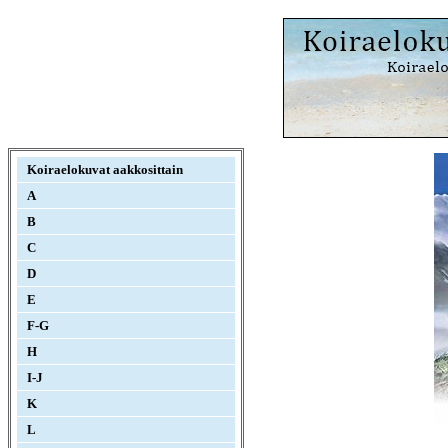
Koiraelokuvat aakkosittain
A
B
C
D
E
F-G
H
I-J
K
L