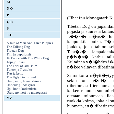
M
N-O
P
(Tibet Inu Monogatari: Ki
Q-R
Tibetan Dog on japanilai
S
pojasta ja suuresta kultais
T-U
L��k�ri-is�ns� luoks
kaupunkilaispoika. T�
A Tale of Mari And Three Puppies
joukko, joka tahtoo 
The Talking Dog
Tibetan Dog
Teht�v� lampaidenka
Tini ja pupujussit
p�iv�n� karhu tallu
To Dance With The White Dog
Kultainen v�l�hdys iskee
Topi ja Tessu
The Trial of Old Drum
n�kee valtavan tiibetinma
Turner ja T ystuho
Tytt ja kettu
Sama koira n�ytt�ytyy
The Ugly Dachshund
sekin on n�ill� mai
Uinu, uinu, lemmikkini 2
tiibetinmastiffien lauma
Underdog - Alakynsi
Up - kohti korkeuksia
kaiken muuttaa suunnitel
Ururu no mori no monogatari
otetaan toipumaan Ji
V-Z
ruokkia koiraa, joka e
huomata, ett� tiibetinsma