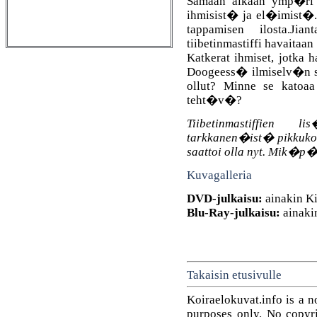
Samaan aikaan ymp�ri ta
ihmisist� ja el�imist�. 
tappamisen ilosta.Ji
tiibetinmastiffi havaita
Katkerat ihmiset, jotk
Doogeess� ilmiselv�n sy
ollut? Minne se katoa
teht�v�?
Tiibetinmastiffien 
tarkkanen�ist� pikkukoi
saattoi olla nyt. Mik�p�
Kuvagalleria
DVD-julkaisu:
ainakin Ki
Blu-Ray-julkaisu:
ainaki
Takaisin etusivulle
Koiraelokuvat.info is a n
purposes only. No copyrig