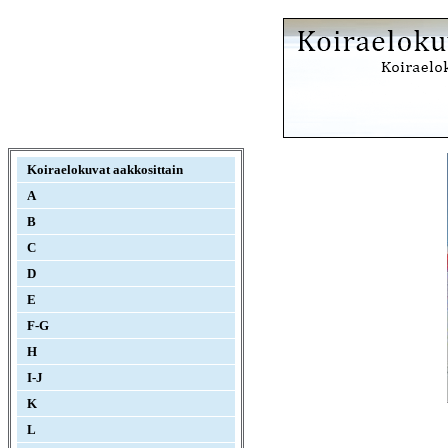
Koiraelokuvat aakkosittain
A
B
C
D
E
F-G
H
I-J
K
L