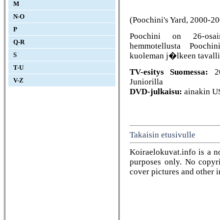
M
N-O
(Poochini's Yard, 2000-2
P
Poochini on 26-osain
Q-R
hemmotellusta Poochin
kuoleman j�lkeen tavalli
S
T-U
TV-esitys Suomessa:
20
Juniorilla
V-Z
DVD-julkaisu:
ainakin U
Takaisin etusivulle
Koiraelokuvat.info is a n
purposes only. No copyrig
cover pictures and other 