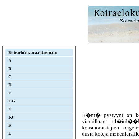
Koiraelokuvat aakkosittain
A
B
C
D
E
F-G
H
H�nt� pystyyn! on kot
I-J
vieraillaan el�inl��
K
koiranomistajien onge
uusia koteja monenlaisill
L