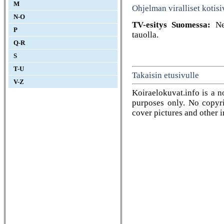
M
Ohjelman viralliset kotisi
N-O
TV-esitys Suomessa:
Nel
P
tauolla.
Q-R
S
T-U
Takaisin etusivulle
V-Z
Koiraelokuvat.info is a n
purposes only. No copyrig
cover pictures and other 