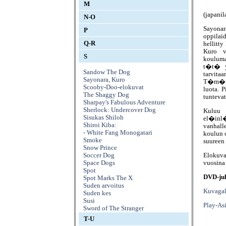
M
(japani
N-O
Sayonar
P
oppila
Q-R
hellitt
Kuro v
S
kouluma
t�t� y
Sandow The Dog
tarvitaa
Sayonara, Kuro
T�m�n j
Scooby-Doo-elokuvat
luota. 
The Shaggy Dog
tuntevat
Sharpay's Fabulous Adventure
Sherlock: Undercover Dog
Kuluu 
Sisukas Shiloh
el�inl
Shiroi Kiba:
vanhall
- White Fang Monogatari
koulun 
Smoke
suureen
Snow Prince
Elokuva
Soccer Dog
vuosina
Space Dogs
Spot
DVD-jul
Spot Marks The X
Suden arvoitus
Kuvagal
Suden kes
Susi
Play-As
Sword of The Stranger
T-U