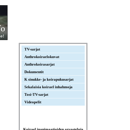
TV-sarjat
Anthrokoiraelokuvat
Anthrokoirasarjat
Dokumentit
K sinukke- ja koirapukusarjat
Sekalaisia koirael inhahmoja
Tosi-TV-sarjat
Videopelit
Koirael inanimaatioiden arvosteluja