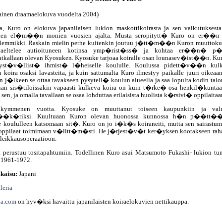
lainen draamaelokuva vuodelta 2004)
a, Kuro on elokuva japanilaisen lukion maskottikoirasta ja sen vaikutuksest
iden el�m��n monien vuosien ajalta. Musta seropitytt� Kuro on er��n 
y lemmikki. Raskain mielin perhe kuitenkin joutuu j�tt�m��n Kuron muuttoku
aeltelee autioituneen kotinsa ymp�rist�ss� ja kohtaa er��n� 
tkallaan olevan Kyosuken. Kyosuke tarjoaa koiralle osan lounasev�ist��n. Kur
st�v�llist� ihmist� l�heiselle koululle. Koulussa pidett�v��n kulk
n koira osaksi lavasteita, ja kuin sattumalta Kuro ilmestyy paikalle juuri oikeaa
�lkeen se ottaa tavakseen pysytell� koulun alueella ja saa lopulta kodin tal
Pian sis�tiloissakin vapaasti kulkeva koira on kuin t�rke� osa henkil�kuntaa
 sen, ja omalla tavallaan se osaa lohduttaa erilaisista huolista k�rsivi� oppilaitaa
kymmenen vuotta. Kyosuke on muuttanut toiseen kaupunkiin ja valm
��k�riksi. Kuultuaan Kuron olevan huonossa kunnossa h�n p��tt��
e koululleen katsomaan sit�. Kuro on jo i�k�s koiraneiti, mutta sen sairastum
oppilaat toimimaan v�litt�m�sti. He j�rjest�v�t ker�yksen kootakseen rah
 leikkausoperaatioon.
 perustuu tositapahtumiin. Todellinen Kuro asui Matsumoto Fukashi- lukion tu
 1961-1972.
kaisu:
Japani
leria
ia.com
on hyv�ksi havaittu japanilaisten koiraelokuvien nettikauppa.