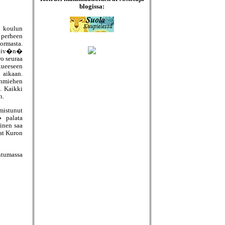
blogissa:
a koulun
perheen
ormasta.
p�iv�n�
o seuraa
ueeseen
n aikaan.
onmiehen
. Kaikki
n.
istunut
 palata
inen saa
at Kuron
ntumassa