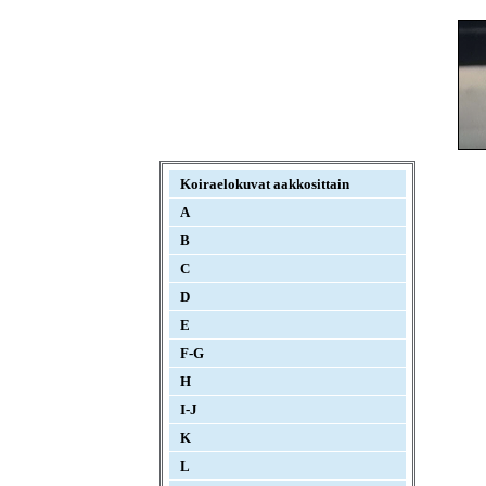
Koiraelokuvat aakkosittain
A
B
C
D
E
F-G
H
I-J
K
L