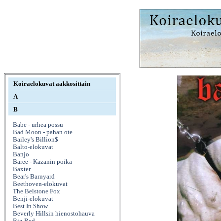
Koiraelokuvat aakkosittain
A
B
Babe - urhea possu
Bad Moon - pahan ote
Bailey's Billion$
Balto-elokuvat
Banjo
Baree - Kazanin poika
Baxter
Bear's Barnyard
Beethoven-elokuvat
The Belstone Fox
Benji-elokuvat
Best In Show
Beverly Hillsin hienostohauva
Big Red