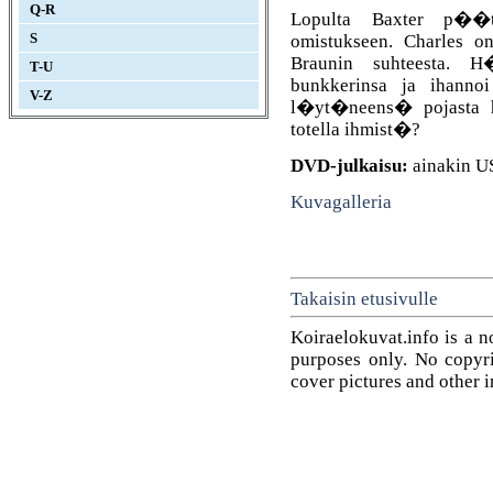
Q-R
Lopulta Baxter p��t
omistukseen. Charles on
S
Braunin suhteesta. H
T-U
bunkkerinsa ja ihannoi
V-Z
l�yt�neens� pojasta he
totella ihmist�?
DVD-julkaisu:
ainakin U
Kuvagalleria
Takaisin etusivulle
Koiraelokuvat.info is a n
purposes only. No copyrig
cover pictures and other 