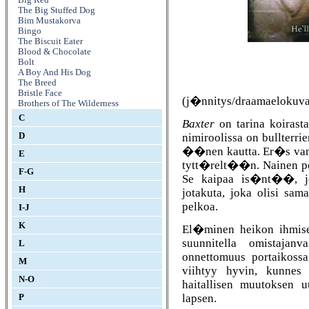
The Big Stuffed Dog
Bim Mustakorva
Bingo
The Biscuit Eater
Blood & Chocolate
Bolt
A Boy And His Dog
The Breed
Bristle Face
(j�nnitys/draamaelokuva
Brothers of The Wilderness
C
Baxter
on tarina koirasta
nimiroolissa on bullterri
D
��nen kautta. Er�s van
E
tytt�relt��n. Nainen p
F-G
Se kaipaa is�nt��, jo
H
jotakuta, joka olisi sam
pelkoa.
I-J
K
El�minen heikon ihmisen
suunnitella omistajanv
L
onnettomuus portaikossa
M
viihtyy hyvin, kunnes 
N-O
haitallisen muutoksen
lapsen.
P