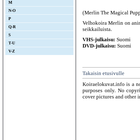
M
N-O
(Merlin The Magical Pupp
P
Velhokoira Merlin on an
Q-R
seikkailuista.
S
VHS-julkaisu:
Suomi
T-U
DVD-julkaisu:
Suomi
V-Z
Takaisin etusivulle
Koiraelokuvat.info is a n
purposes only. No copyrig
cover pictures and other 