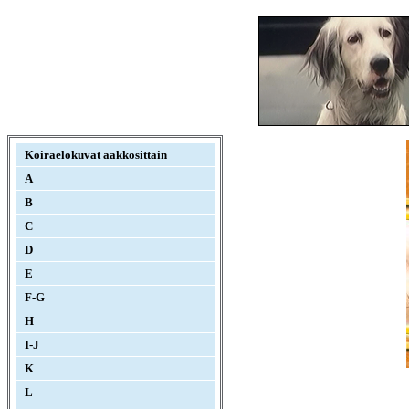
Koiraelokuvat aakkosittain
A
B
C
D
E
F-G
H
I-J
K
L