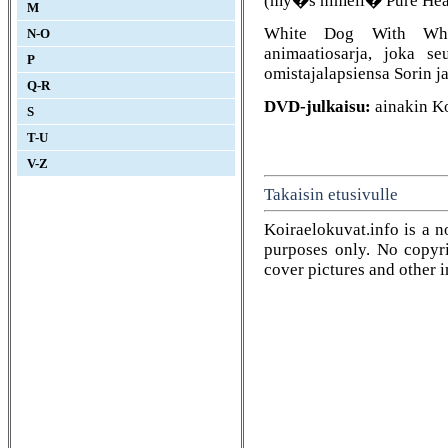
M
White Dog With Whit
N-O
animaatiosarja, joka s
P
omistajalapsiensa Sorin j
Q-R
DVD-julkaisu:
ainakin K
S
T-U
V-Z
Takaisin etusivulle
Koiraelokuvat.info is a n
purposes only. No copyrig
cover pictures and other 