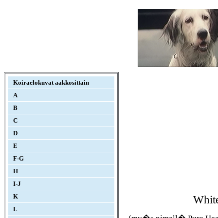
Koiraelokuvat aakkosittain
A
B
C
D
E
F-G
H
I-J
K
Whit
L
(my�s nimell� Pure Hea