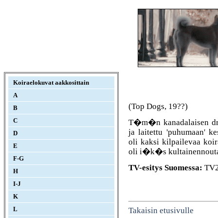
Koiraelokuvat aakkosittain
A
(Top Dogs, 19??)
B
C
T�m�n kanadalaisen draa
ja laitettu 'puhumaan' k
D
oli kaksi kilpailevaa ko
E
oli i�k�s kultainennou
F-G
TV-esitys Suomessa:
TV2:
H
I-J
K
Takaisin etusivulle
L