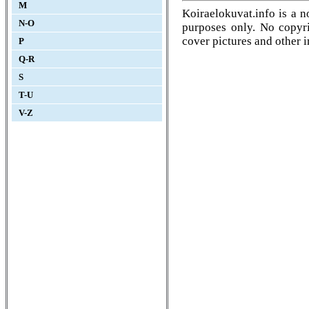
M
Koiraelokuvat.info is a n
N-O
purposes only. No copyrig
cover pictures and other 
P
Q-R
S
T-U
V-Z