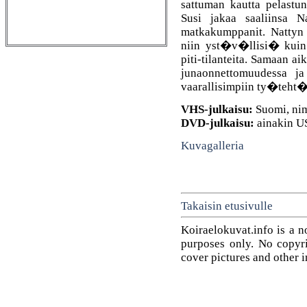
sattuman kautta pelast
Susi jakaa saaliinsa N
matkakumppanit. Nattyn
niin yst�v�llisi� kuin
piti-tilanteita. Samaan
junaonnettomuudessa ja
vaarallisimpiin ty�teht�
VHS-julkaisu:
Suomi, n
DVD-julkaisu:
ainakin U
Kuvagalleria
Takaisin etusivulle
Koiraelokuvat.info is a n
purposes only. No copyrig
cover pictures and other 