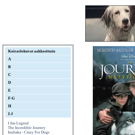
Koiraelokuvat aakkosittain
A
B
C
D
E
F-G
H
I-J
I Am Legend
The Incredible Journey
Inubaka - Crazy For Dogs