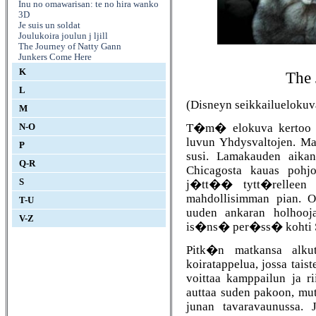
Inu no omawarisan: te no hira wanko
3D
Je suis un soldat
Joulukoira joulun j ljill
The Journey of Natty Gann
Junkers Come Here
K
The 
L
(Disneyn seikkailuelokuv
M
T�m� elokuva kertoo nu
N-O
luvun Yhdysvaltojen. Ma
P
susi. Lamakauden aik
Q-R
Chicagosta kauas pohjo
S
j�tt�� tytt�relleen 
mahdollisimman pian. O
T-U
uuden ankaran holho
V-Z
is�ns� per�ss� kohti S
Pitk�n matkansa alkuta
koiratappelua, jossa taist
voittaa kamppailun ja ri
auttaa suden pakoon, mut
junan tavaravaunussa. 