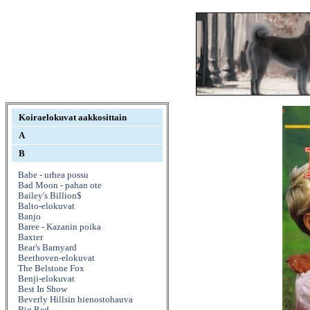
Koiraelokuvat aakkosittain
A
B
Babe - urhea possu
Bad Moon - pahan ote
Bailey's Billion$
Balto-elokuvat
Banjo
Baree - Kazanin poika
Baxter
Bear's Barnyard
Beethoven-elokuvat
The Belstone Fox
Benji-elokuvat
Best In Show
Beverly Hillsin hienostohauva
Big Red