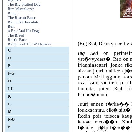
The Big Stuffed Dog
Bim Mustakorva
Bingo
The Biscuit Eater
Blood & Chocolate
Bolt
A Boy And His Dog
The Breed
Bristle Face
(Big Red, Disneyn perhe-
Brothers of The Wilderness
C
Big Red
on perintein
D
yst�vyydest�. Red on n
irlanninsetteri, jonka 
E
aikaan juuri omilleen 
F-G
paikan Mr.Hagginin koir
H
ovat vain viettien ja re
tunteita, joten Red k
I-J
lempe�mmin.
K
Juuri ennen t�rke�� k
L
loukkaantuu, eik� siit
M
Redin pois toiseen kau
N-O
katoaa mets��n. Kuul
l�htee j�ljitt�m��n 
P