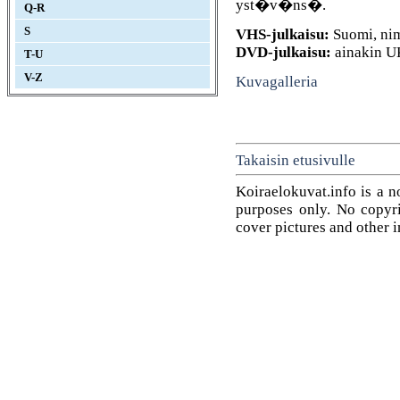
yst�v�ns�.
Q-R
S
VHS-julkaisu:
Suomi, n
DVD-julkaisu:
ainakin U
T-U
V-Z
Kuvagalleria
Takaisin etusivulle
Koiraelokuvat.info is a n
purposes only. No copyrig
cover pictures and other 