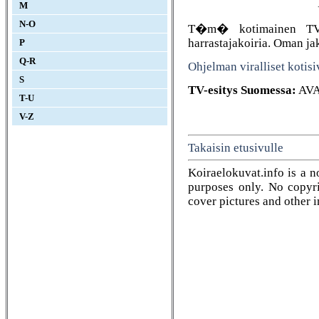
M
N-O
T�m� kotimainen TV-sar
harrastajakoiria. Oman jak
P
Q-R
Ohjelman viralliset kotisi
S
TV-esitys Suomessa:
AVA
T-U
V-Z
Takaisin etusivulle
Koiraelokuvat.info is a n
purposes only. No copyrig
cover pictures and other 