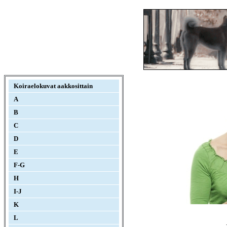
Koiraelokuvat aakkosittain
A
B
C
D
E
F-G
H
I-J
K
L