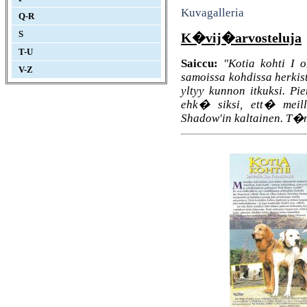
Kuvagalleria
Q-R
S
K�vij�arvosteluja
T-U
Saiccu:
"Kotia kohti I 
V-Z
samoissa kohdissa herkist
yltyy kunnon itkuksi. P
ehk� siksi, ett� meill
Shadow'in kaltainen. T�m