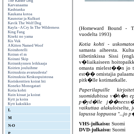
The Karate Dog
Karvanaama
Kashtanka
Kaukana kotoa
Kaunotar ja Kulkuri
Kavik The Wolf Dog
(Homeward Bound - The
Kayla - A Cry In The Wilderness
King Fang
vuodelta 1993)
Kiseki no yama
Kis Vuk
Kotia kohti - uskomaton
A Kitten Named Woof
samasta aiheesta. Kult
Koirahotelli
Koiran el m
tiibetinkissa Sissi (e
Koirani Skip
v�liaikaiseen hoitopaik
Koirankynnen leikkaaja
omasta mielest��n jo t
Koirien jouluihme
Koiruuksia avaruudesta!
est�� omistajia palaama
Koiruuksia Keskuspuistossa
pitk�lle kotimatkalle.
Koriskenttien koirat hti
Koneko Monogatari
Paperilapuille kirjo
Kotia kohti
Kuin kissat ja koirat
suomidubissa v�h�n ep
Kytt ja koira
p�yd�lle j��neess� 
Kytt kaksikko
vaikuttaa alakuloiselta,
L
lapussa loppuosa "...jo 
M
VHS-julkaisu:
Suomi
N-O
DVD-julkaisu:
Suomi
P