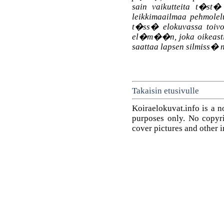
sain vaikutteita t�st
leikkimaailmaa pehmolelui
t�ss� elokuvassa toiv
el�m��n, joka oikeasti 
saattaa lapsen silmiss
Takaisin etusivulle
Koiraelokuvat.info is a n
purposes only. No copyrig
cover pictures and other 