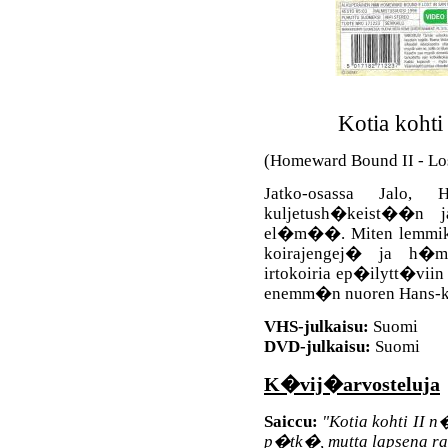
Kotia kohti
(Homeward Bound II - Los
Jatko-osassa Jalo, 
kuljetush�keist��n ja
el�m��. Miten lemmikit
koirajengej� ja h�
irtokoiria ep�ilytt�viin
enemm�n nuoren Hans-koi
VHS-julkaisu:
Suomi
DVD-julkaisu:
Suomi
K�vij�arvosteluja
Saiccu:
"Kotia kohti II 
p�tk�, mutta lapsena ra