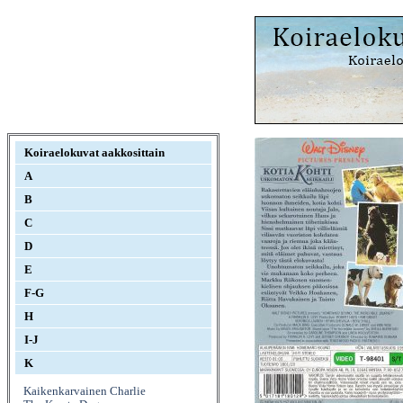
Koiraelokuvat aakkosittain
A
B
C
D
E
F-G
H
I-J
K
Kaikenkarvainen Charlie