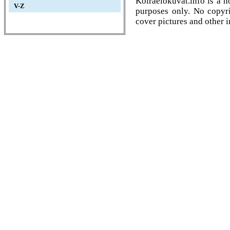
Koiraelokuvat.info is a n
V-Z
purposes only. No copyrig
cover pictures and other 