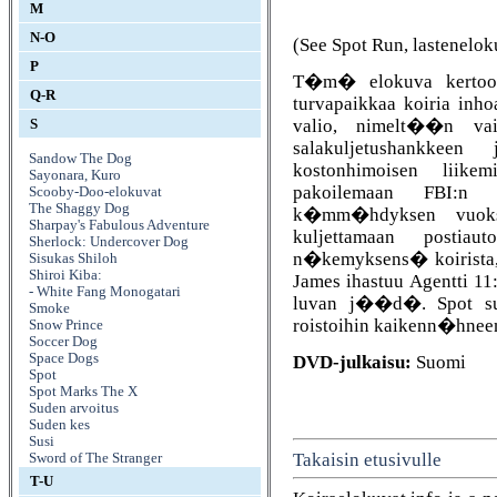
M
N-O
(See Spot Run, lastenelo
P
T�m� elokuva kertoo hu
Q-R
turvapaikkaa koiria inho
valio, nimelt��n vai
S
salakuljetushankk
Sandow The Dog
kostonhimoisen liik
Sayonara, Kuro
pakoilemaan FBI:n sa
Scooby-Doo-elokuvat
The Shaggy Dog
k�mm�hdyksen vuoks
Sharpay's Fabulous Adventure
kuljettamaan postia
Sherlock: Undercover Dog
n�kemyksens� koirista,
Sisukas Shiloh
Shiroi Kiba:
James ihastuu Agentti 11
- White Fang Monogatari
luvan j��d�. Spot suh
Smoke
roistoihin kaikenn�hneen
Snow Prince
Soccer Dog
Space Dogs
DVD-julkaisu:
Suomi
Spot
Spot Marks The X
Suden arvoitus
Suden kes
Susi
Takaisin etusivulle
Sword of The Stranger
T-U