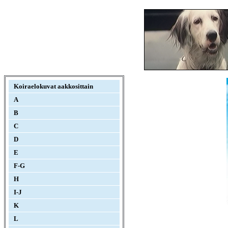
Koiraelokuvat aakkosittain
A
B
C
D
E
F-G
H
I-J
K
L