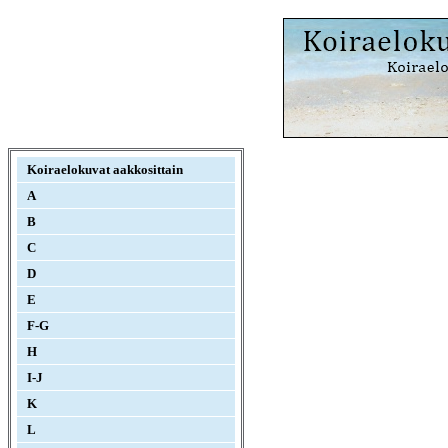
Koiraelokuvat aakkosittain
A
B
C
D
E
F-G
H
I-J
K
L