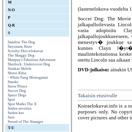
M
(lastenelokuva vuodelta 
N-O
P
Soccer Dog: The Movie
jalkapalloilevasta Linc
Q-R
vasta adoptoitu Cla
S
jalkapallojoukkueeseen,
menestyv� joukkue saa
Sandow The Dog
Sayonara, Kuro
kunnes Clayn l�yt�m
Scooby-Doo-elokuvat
maalintekotaitonsa kes
The Shaggy Dog
otettu Lincoln saa aikaan 
Sharpay's Fabulous Adventure
Sherlock: Undercover Dog
Sisukas Shiloh
DVD-julkaisu:
ainakin U
Shiroi Kiba:
- White Fang Monogatari
Smoke
Snow Prince
Soccer Dog
Takaisin etusivulle
Space Dogs
Spot
Spot Marks The X
Koiraelokuvat.info is a n
Suden arvoitus
purposes only. No copyrig
Suden kes
cover pictures and other 
Susi
Sword of The Stranger
T-U