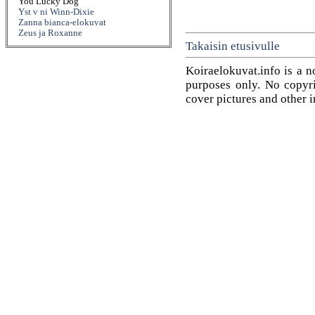
You Lucky Dog
Yst v ni Winn-Dixie
Zanna bianca-elokuvat
Zeus ja Roxanne
Takaisin etusivulle
Koiraelokuvat.info is a n
purposes only. No copyrig
cover pictures and other 