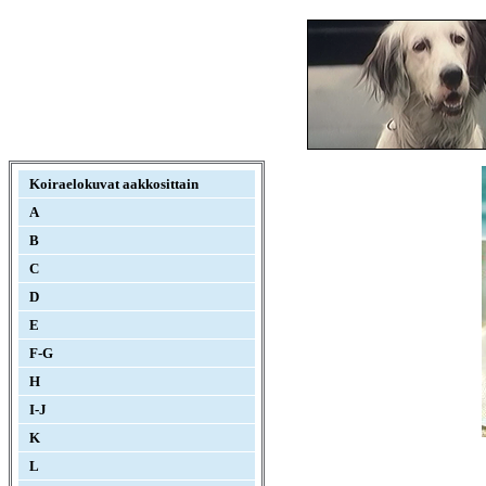
Koiraelokuvat aakkosittain
A
B
C
D
E
F-G
H
I-J
K
L