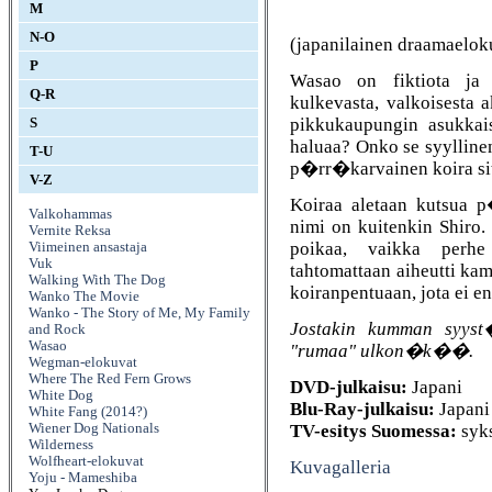
M
N-O
(japanilainen draamaelok
P
Wasao on fiktiota ja
Q-R
kulkevasta, valkoisesta
pikkukaupungin asukkai
S
haluaa? Onko se syylline
T-U
p�rr�karvainen koira si
V-Z
Koiraa aletaan kutsua 
Valkohammas
nimi on kuitenkin Shiro.
Vernite Reksa
poikaa, vaikka perhe
Viimeinen ansastaja
Vuk
tahtomattaan aiheutti 
Walking With The Dog
koiranpentuaan, jota e
Wanko The Movie
Wanko - The Story of Me, My Family
Jostakin kumman syyst
and Rock
Wasao
"rumaa" ulkon�k��.
Wegman-elokuvat
Where The Red Fern Grows
DVD-julkaisu:
Japani
White Dog
Blu-Ray-julkaisu:
Japani
White Fang (2014?)
TV-esitys Suomessa:
syk
Wiener Dog Nationals
Wilderness
Wolfheart-elokuvat
Kuvagalleria
Yoju - Mameshiba