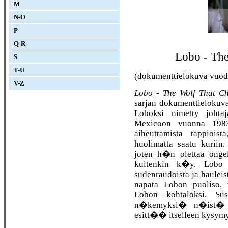
M
N-O
P
Q-R
Lobo - Th
S
T-U
(dokumenttielokuva vuod
V-Z
Lobo - The Wolf That C
sarjan dokumenttielokuv
Loboksi nimetty joht
Mexicoon vuonna 1983. 
aiheuttamista tappiois
huolimatta saatu kuriin.
joten h�n olettaa ongel
kuitenkin k�y. Lobo 
sudenraudoista ja haulei
napata Lobon puoliso, 
Lobon kohtaloksi. Su
n�kemyksi� n�ist� v
esitt�� itselleen kysymy