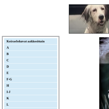
Koiraelokuvat aakkosittain
A
B
C
D
E
F-G
H
I-J
K
L