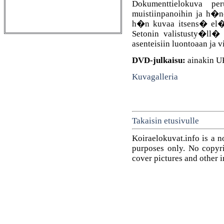
Dokumenttielokuva per
muistiinpanoihin ja h�ne
h�n kuvaa itsens� el�v
Setonin valistusty�ll�
asenteisiin luontoaan ja
DVD-julkaisu:
ainakin U
Kuvagalleria
Takaisin etusivulle
Koiraelokuvat.info is a n
purposes only. No copyrig
cover pictures and other 