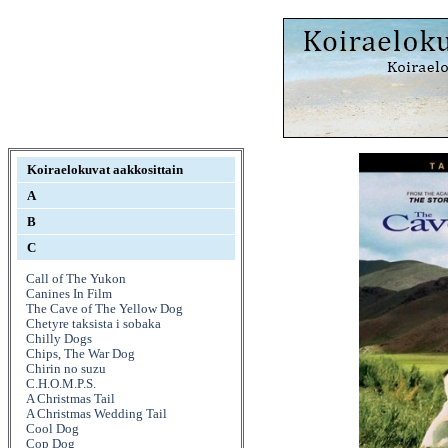
Koiraelokuvat aakkosittain
A
B
C
Call of The Yukon
Canines In Film
The Cave of The Yellow Dog
Chetyre taksista i sobaka
Chilly Dogs
Chips, The War Dog
Chirin no suzu
C.H.O.M.P.S.
A Christmas Tail
A Christmas Wedding Tail
Cool Dog
Cop Dog