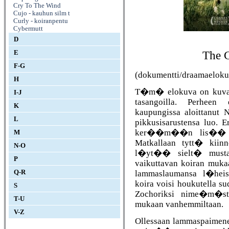
Cry To The Wind
Cujo - kauhun silm t
Curly - koiranpentu
Cybermutt
D
E
The 
F-G
(dokumentti/draamaeloku
H
T�m� elokuva on kuva
I-J
tasangoilla. Perheen
K
kaupungissa aloittanut 
L
pikkusisarustensa lu
ker��m��n lis�� kuiv
M
Matkallaan tytt� kii
N-O
l�yt�� sielt� mustav
P
vaikuttavan koiran muk
lammaslaumansa l�heisy
Q-R
koira voisi houkutella su
S
Zochoriksi nime�m�st�
T-U
mukaan vanhemmiltaan.
V-Z
Ollessaan lammaspaimene