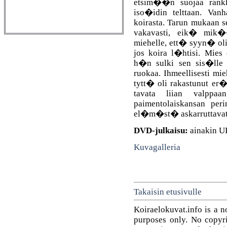
etsim��n suojaa rankk
iso�idin telttaan. Vanh
koirasta. Tarun mukaan 
vakavasti, eik� mik
miehelle, ett� syyn� oli
jos koira l�htisi. Mies 
h�n sulki sen sis�lle 
ruokaa. Ihmeellisesti mi
tytt� oli rakastunut er
tavata liian valpp
paimentolaiskansan peri
el�m�st� askarruttavat 
DVD-julkaisu:
ainakin U
Kuvagalleria
Takaisin etusivulle
Koiraelokuvat.info is a n
purposes only. No copyrig