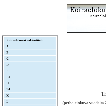
Koiraelokuvat aakkosittain
A
B
C
D
E
F-G
H
I-J
Th
K
L
(perhe-elokuva vuodelta 