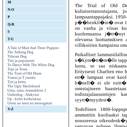
M
The Trial of Old Dru
N-O
kultaisestanoutajasta, 
lampaantappajaksi. 1950-
P
p��henkil�in� ovat 12-
Q-R
on vanha ja viisas kul
S
kuolemaansa j�tt�nyt 
olevansa luottamuksen 
T-U
villikoirien hampaista o
A Tale of Mari And Three Puppies
The Talking Dog
Paikalliset lammastilall
Tibetan Dog
n�kym�tt�m�lle tappaja
Tini ja pupujussit
To Dance With The White Dog
luota, se saa niskaan
Topi ja Tessu
Erityisesti Charlien en
The Trial of Old Drum
ett� lampaat ovat kuol
Turner ja T ystuho
Tytt ja kettu
h�nell� ei ole esitt�
The Ugly Dachshund
omistajineen haasteta
Uinu, uinu, lemmikkini 2
todistajalausuntojen 
Underdog - Alakynsi
Up - kohti korkeuksia
syytt�myydest�.
Ururu no mori no monogatari
Todellinen 1800-loppu
V-Z
ammuttiin kuoliaaksi ta
nousseessa oikeudenk�yn
vetoavan puheen 'ihmis