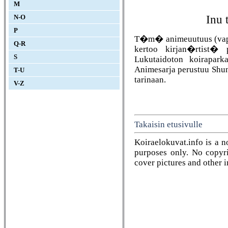
M
Inu 
N-O
P
T�m� animeuutuus (vapaa
Q-R
kertoo kirjan�rtist� 
S
Lukutaidoton koirapark
Animesarja perustuu Shun
T-U
tarinaan.
V-Z
Takaisin etusivulle
Koiraelokuvat.info is a n
purposes only. No copyrig
cover pictures and other 