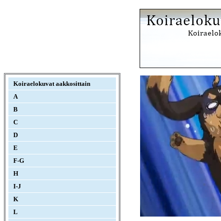
Koiraelokuvat aakkosittain
A
B
C
D
E
F-G
H
I-J
K
L