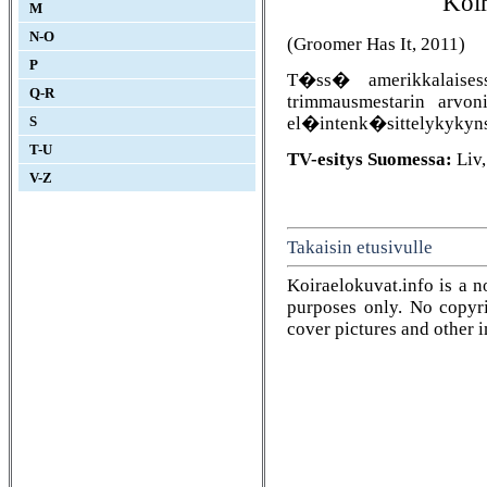
Koir
M
N-O
(Groomer Has It, 2011)
P
T�ss� amerikkalaisess
Q-R
trimmausmestarin arvon
el�intenk�sittelykykyns�
S
T-U
TV-esitys Suomessa:
Liv,
V-Z
Takaisin etusivulle
Koiraelokuvat.info is a n
purposes only. No copyrig
cover pictures and other 