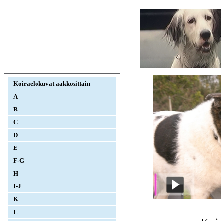
Koiraelokuvat aakkosittain
A
B
C
D
E
F-G
H
I-J
K
L