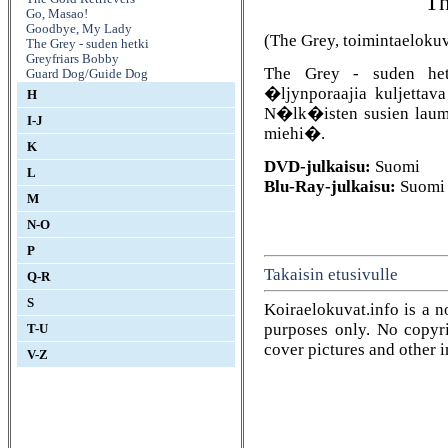
Th
Go, Masao!
Goodbye, My Lady
(The Grey, toimintaeloku
The Grey - suden hetki
Greyfriars Bobby
The Grey - suden hetk
Guard Dog/Guide Dog
�ljynporaajia kuljettav
H
N�lk�isten susien lauma
I-J
miehi�.
K
DVD-julkaisu:
Suomi
L
Blu-Ray-julkaisu:
Suomi
M
N-O
P
Takaisin etusivulle
Q-R
S
Koiraelokuvat.info is a n
purposes only. No copyrig
T-U
cover pictures and other 
V-Z