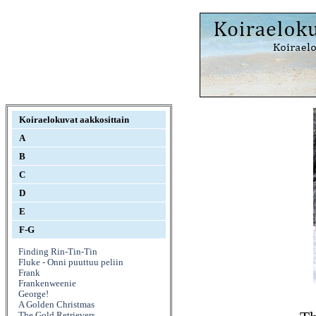
Koiraelokuvat aakkosittain
A
B
C
D
E
F-G
Finding Rin-Tin-Tin
Fluke - Onni puuttuu peliin
Frank
Frankenweenie
George!
A Golden Christmas
The Gold Retrievers