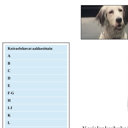
Koiraelokuvat aakkosittain
A
B
C
D
E
F-G
H
I-J
K
L