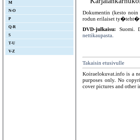
Karjalankarhukoi
M
N-O
Dokumentin (kesto noin 
rodun erilaiset ty�teht
P
Q-R
DVD-julkaisu:
Suomi. D
nettikaupasta.
S
T-U
V-Z
Takaisin etusivulle
Koiraelokuvat.info is a n
purposes only. No copyrig
cover pictures and other 