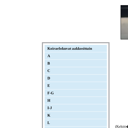
Koiraelokuvat aakkosittain
A
B
C
D
E
F-G
H
I-J
K
L
(Kehitt