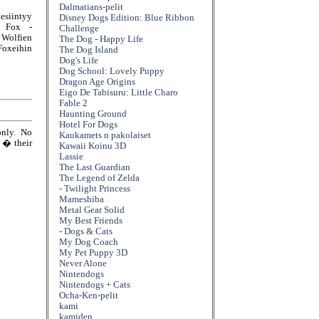
Dalmatians-pelit
esiintyy
Disney Dogs Edition: Blue Ribbon
r Fox -
Challenge
Wolfien
The Dog - Happy Life
Foxeihin
The Dog Island
Dog's Life
Dog School: Lovely Puppy
Dragon Age Origins
Eigo De Tabisuru: Little Charo
Fable 2
Haunting Ground
Hotel For Dogs
only. No
Kaukamets n pakolaiset
e � their
Kawaii Koinu 3D
Lassie
The Last Guardian
The Legend of Zelda
- Twilight Princess
Mameshiba
Metal Gear Solid
My Best Friends
- Dogs & Cats
My Dog Coach
My Pet Puppy 3D
Never Alone
Nintendogs
Nintendogs + Cats
Ocha-Ken-pelit
kami
kamiden