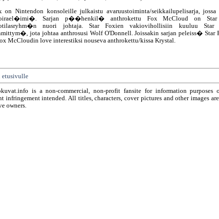
x on Nintendon konsoleille julkaistu avaruustoiminta/seikkailupelisarja, jossa 
koirael�imi�. Sarjan p��henkil� anthrokettu Fox McCloud on Sta
sotilasryhm�n nuori johtaja. Star Foxien vakiovihollisiin kuuluu Star 
hmittym�, jota johtaa anthrosusi Wolf O'Donnell. Joissakin sarjan peleiss� Star 
Fox McCloudin love interestiksi nouseva anthrokettu/kissa Krystal.
 etusivulle
okuvat.info is a non-commercial, non-profit fansite for information purposes 
t infringement intended. All titles, characters, cover pictures and other images ar
ve owners.