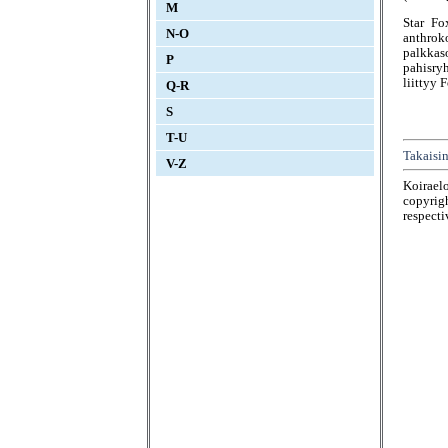
M
Star Fo
N-O
anthro
palkka
P
pahisry
liittyy 
Q-R
S
T-U
Takaisin
V-Z
Koirael
copyrigh
respecti