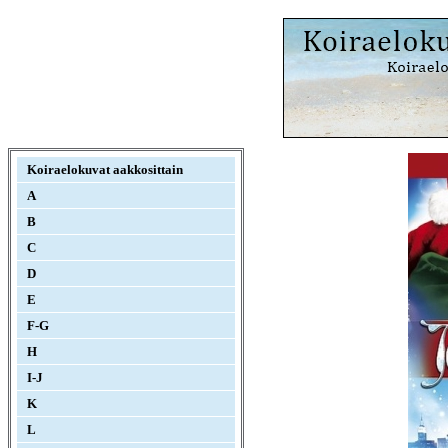
Koiraelokuvat aakkosittain
A
B
C
D
E
F-G
H
I-J
K
L