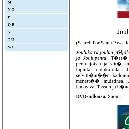
M
N-O
P
Q-R
Joul
S
T-U
(Search For Santa Paws, l
V-Z
Joulukoira joulun j�ljil
ja Joulupentu
. T�ss� e
pentuajoista ja siit�,
lopulta Joulukoiraksi.
selvitt�m��n kadonnee
menett�� muistinsa. J
lankeavat Tassun ja h�n
DVD-julkaisu:
Suomi