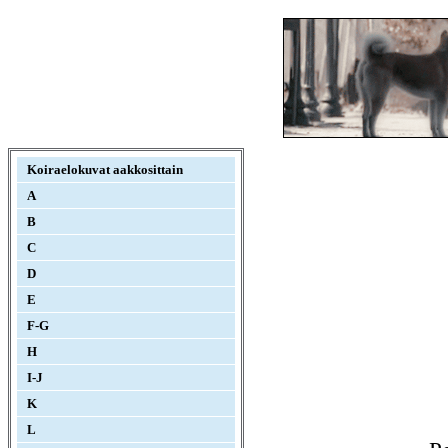
Koiraelokuvat aakkosittain
A
B
C
D
E
F-G
H
I-J
K
L