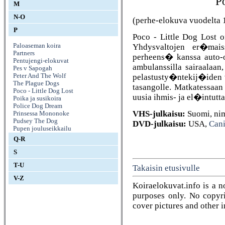
Po
M
N-O
(perhe-elokuva vuodelta 
P
Poco - Little Dog Lost o
Yhdysvaltojen er�mais
Paloaseman koira
Partners
perheens� kanssa auto-
Pentujengi-elokuvat
ambulanssilla sairaalaan
Pes v Sapogah
pelastusty�ntekij�iden 
Peter And The Wolf
The Plague Dogs
tasangolle. Matkatessaa
Poco - Little Dog Lost
uusia ihmis- ja el�intutt
Poika ja susikoira
Police Dog Dream
VHS-julkaisu:
Suomi, n
Prinsessa Mononoke
Pudsey The Dog
DVD-julkaisu:
USA,
Cani
Pupen jouluseikkailu
Q-R
S
T-U
Takaisin etusivulle
V-Z
Koiraelokuvat.info is a n
purposes only. No copyrig
cover pictures and other 