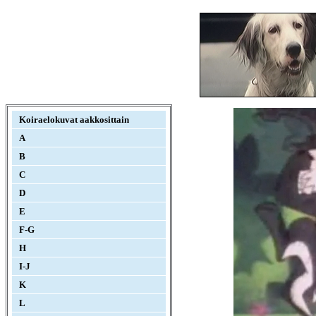
Koiraelokuvat aakkosittain
A
B
C
D
E
F-G
H
I-J
K
L