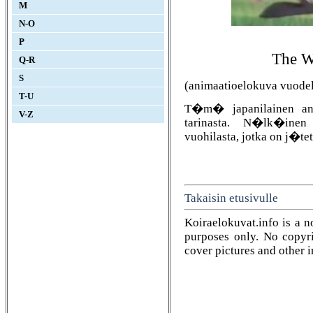
M
N-O
P
The W
Q-R
S
(animaatioelokuva vuodel
T-U
T�m� japanilainen ani
V-Z
tarinasta. N�lk�inen
vuohilasta, jotka on j�tet
Takaisin etusivulle
Koiraelokuvat.info is a n
purposes only. No copyrig
cover pictures and other 