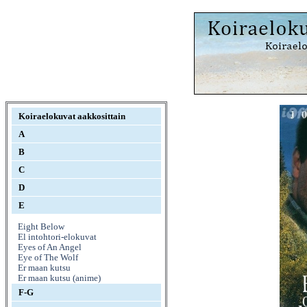
Koiraelokuvat aakkosittain
A
B
C
D
E
Eight Below
El intohtori-elokuvat
Eyes of An Angel
Eye of The Wolf
Er maan kutsu
Er maan kutsu (anime)
F-G