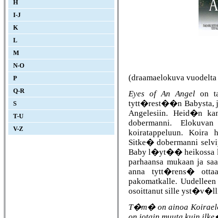
H
I-J
K
L
M
N-O
(draamaelokuva vuodelta
P
Q-R
Eyes of An Angel
on ta
tytt�rest��n Babysta, 
S
Angelesiin. Heid�n ka
T-U
dobermanni. Elokuvan 
V-Z
koiratappeluun. Koira 
Sitke� dobermanni selv
Baby l�yt�� heikossa ku
parhaansa mukaan ja sa
anna tytt�rens� ottaa
pakomatkalle. Uudelleen
osoittanut sille yst�v�l
T�m� on ainoa Koiraelok
on jotain muuta kuin ilke