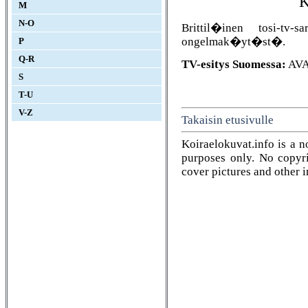
K
M
N-O
Brittil�inen tosi-tv
ongelmak�yt�st�.
P
Q-R
TV-esitys Suomessa:
AVA
S
T-U
V-Z
Takaisin etusivulle
Koiraelokuvat.info is a n
purposes only. No copyrig
cover pictures and other 