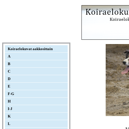
Koiraelokuvat aakkosittain
A
B
C
D
E
F-G
H
I-J
K
L