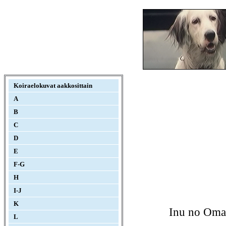
Koiraelokuvat aakkosittain
A
B
C
D
E
F-G
H
I-J
K
Inu no Omaw
L