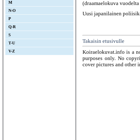
(draamaelokuva vuodelta
M
N-O
Uusi japanilainen poliisi
P
Q-R
S
Takaisin etusivulle
T-U
Koiraelokuvat.info is a n
V-Z
purposes only. No copyrig
cover pictures and other 